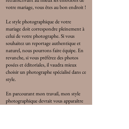
votre mariage, vous êtes au bon endroit !
Le style photographique de votre
mariage doit correspondre pleinement à
celui de votre photographe. Si vous
souhaitez un reportage authentique et
naturel, nous pourrons faire équipe. En
revanche, si vous préférez des photos
posées et éditoriales, il vaudra mieux
choisir un photographe spécialisé dans ce
style.
En parcourant mon travail, mon style
photographique devrait vous apparaître
clairement : je suis en quête permanente
d’émotions, où qu’elles se trouvent.
DECOUVRIR MON PORTOFLIO