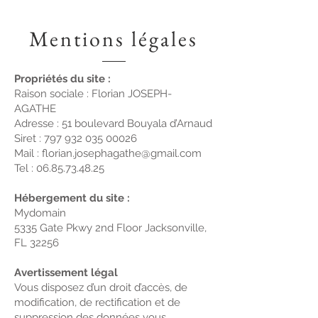
Mentions légales
Propriétés du site :
Raison sociale : Florian JOSEPH-
AGATHE
Adresse : 51 boulevard Bouyala d’Arnaud
Siret
:
797 932 035 00026
Mail : florian.josephagathe@gmail.com
Tel : 06.85.73.48.25
Hébergement du site :
Mydomain
5335 Gate Pkwy 2nd Floor Jacksonville,
FL 32256
Avertissement légal
Vous disposez d’un droit d’accès, de
modification, de rectification et de
suppression des données vous