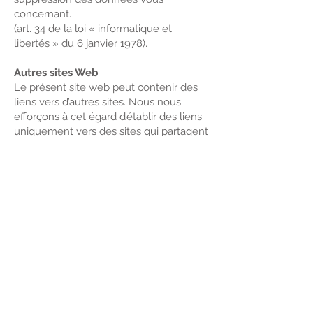
concernant.
(art. 34 de la loi « informatique et
libertés » du 6 janvier 1978).
Autres sites Web
Le présent site web peut contenir des
liens vers d’autres sites. Nous nous
efforçons à cet égard d’établir des liens
uniquement vers des sites qui partagent
notre niveau d’exigence en matière de
respect de la confidentialité. Toutefois,
nous ne sommes pas responsables du
contenu des autres sites ni de leurs
pratiques en matière d’informations
personnelles.
Copyright
Tous les éléments contenu sur ce site
ne peuvent pas être copiés à des fins
commerciales ou de diffusion, ni être
modifiés ou utilisés sur d’autres sites.